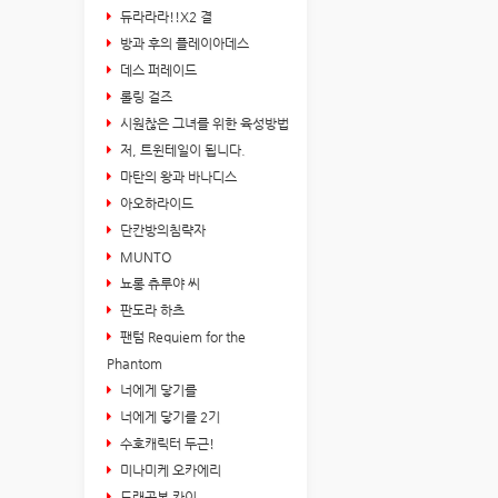
듀라라라!!X2 결
방과 후의 플레이아데스
데스 퍼레이드
롤링 걸즈
시원찮은 그녀를 위한 육성방법
저, 트윈테일이 됩니다.
마탄의 왕과 바나디스
아오하라이드
단칸방의침략자
MUNTO
뇨롱 츄루야 씨
판도라 하츠
팬텀 Requiem for the
Phantom
너에게 닿기를
너에게 닿기를 2기
수호캐릭터 두근!
미나미케 오카에리
드래곤볼 카이