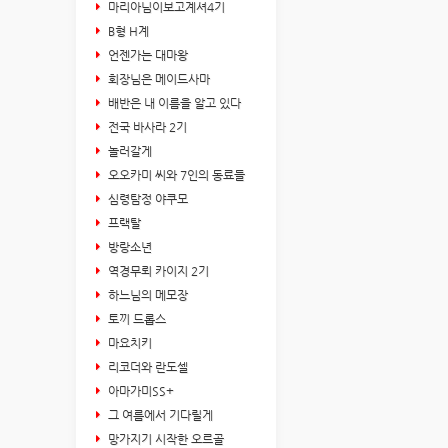
마리아님이보고계셔4기
B형 H계
언젠가는 대마왕
회장님은 메이드사마
배반은 내 이름을 알고 있다
전국 바사라 2기
놀러갈게
오오카미 씨와 7인의 동료들
심령탐정 야쿠모
프랙탈
방랑소년
역경무뢰 카이지 2기
하느님의 메모장
토끼 드롭스
마요치키
리코더와 란도셀
아마가미SS+
그 여름에서 기다릴게
망가지기 시작한 오르골