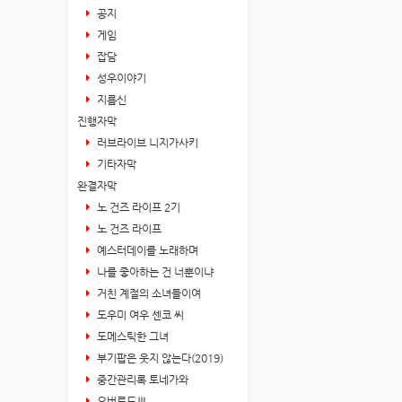
공지
게임
잡담
성우이야기
지름신
진행자막
러브라이브 니지가사키
기타자막
완결자막
노 건즈 라이프 2기
노 건즈 라이프
예스터데이를 노래하며
나를 좋아하는 건 너뿐이냐
거친 계절의 소녀들이여
도우미 여우 센코 씨
도메스틱한 그녀
부기팝은 웃지 않는다(2019)
중간관리록 토네가와
오버로드Ⅲ