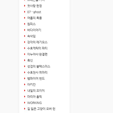
첫사랑 한정
07 - ghost
여름의 폭풍
원피스
바다이야기
속삭임
강각의 레기오스
수호캐릭터 파티
이누야샤 완결편
흑신
성검의 블랙스미스
수호천사 히마리
뱀파이어 번드
아키칸
내일의 요이치
마리아 홀릭
WORKING
길 잃은 고양이 오버 런