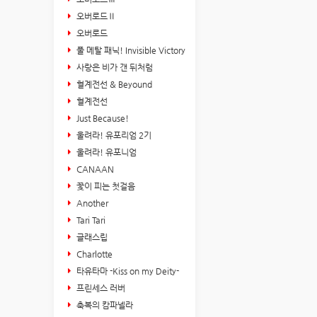
오버로드Ⅱ
오버로드
풀 메탈 패닉! Invisible Victory
사랑은 비가 갠 뒤처럼
혈계전선 & Beyound
혈계전선
Just Because!
울려라! 유포리엄 2기
울려라! 유포니엄
CANAAN
꽃이 피는 첫걸음
Another
Tari Tari
글래스립
Charlotte
타유타마 -Kiss on my Deity-
프린세스 러버
축복의 캄파넬라