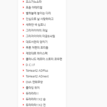
요스가노소라
포츈 아테리얼
별하늘에 놓이는 다리
진심으로 날 사랑하라고
새하얀 색 심포니
그리자이아의 과실
그리자이아의 미궁&낙원
대도서관의 양치기
푸른 저편의 포리듬
제멋대로 하이스펙
클라나드 에프터 스토리 쿄우편
D.C.I.F
ToHeart2 ADPlus
ToHeart2 ADnext
OVA 연희무쌍
플라잉 위치
듀라라라!!
듀라라라!!X2 승
듀라라라!!X2 전