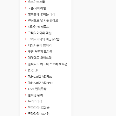
요스가노소라
포츈 아테리얼
별하늘에 놓이는 다리
진심으로 날 사랑하라고
새하얀 색 심포니
그리자이아의 과실
그리자이아의 미궁&낙원
대도서관의 양치기
푸른 저편의 포리듬
제멋대로 하이스펙
클라나드 에프터 스토리 쿄우편
D.C.I.F
ToHeart2 ADPlus
ToHeart2 ADnext
OVA 연희무쌍
플라잉 위치
듀라라라!!
듀라라라!!X2 승
듀라라라!!X2 전