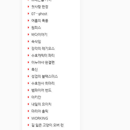
첫사랑 한정
07 - ghost
여름의 폭풍
원피스
바다이야기
속삭임
강각의 레기오스
수호캐릭터 파티
이누야샤 완결편
흑신
성검의 블랙스미스
수호천사 히마리
뱀파이어 번드
아키칸
내일의 요이치
마리아 홀릭
WORKING
길 잃은 고양이 오버 런