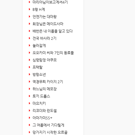
마리아님이보고계셔4기
B형 H계
언젠가는 대마왕
회장님은 메이드사마
배반은 내 이름을 알고 있다
전국 바사라 2기
놀러갈게
오오카미 씨와 7인의 동료들
심령탐정 야쿠모
프랙탈
방랑소년
역경무뢰 카이지 2기
하느님의 메모장
토끼 드롭스
마요치키
리코더와 란도셀
아마가미SS+
그 여름에서 기다릴게
망가지기 시작한 오르골