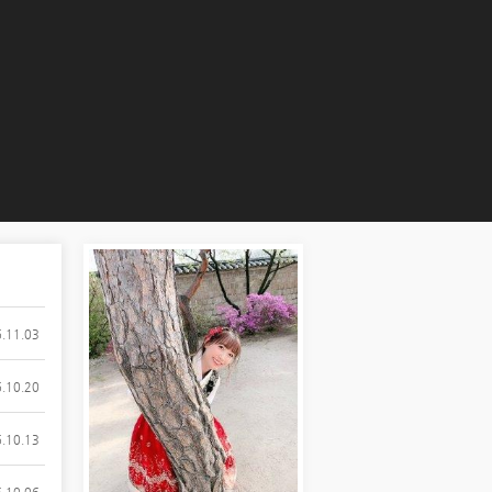
.11.03
.10.20
.10.13