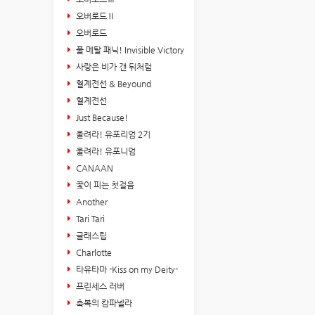
오버로드Ⅱ
오버로드
풀 메탈 패닉! Invisible Victory
사랑은 비가 갠 뒤처럼
혈계전선 & Beyound
혈계전선
Just Because!
울려라! 유포리엄 2기
울려라! 유포니엄
CANAAN
꽃이 피는 첫걸음
Another
Tari Tari
글래스립
Charlotte
타유타마 -Kiss on my Deity-
프린세스 러버
축복의 캄파넬라