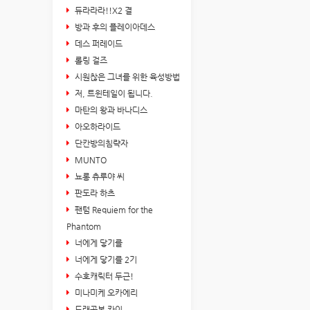
듀라라라!!X2 결
방과 후의 플레이아데스
데스 퍼레이드
롤링 걸즈
시원찮은 그녀를 위한 육성방법
저, 트윈테일이 됩니다.
마탄의 왕과 바나디스
아오하라이드
단칸방의침략자
MUNTO
뇨롱 츄루야 씨
판도라 하츠
팬텀 Requiem for the
Phantom
너에게 닿기를
너에게 닿기를 2기
수호캐릭터 두근!
미나미케 오카에리
드래곤볼 카이