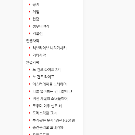
공지
게임
잡담
성우이야기
지름신
진행자막
러브라이브 니지가사키
기타자막
완결자막
노 건즈 라이프 2기
노 건즈 라이프
예스터데이를 노래하며
나를 좋아하는 건 너뿐이냐
거친 계절의 소녀들이여
도우미 여우 센코 씨
도메스틱한 그녀
부기팝은 웃지 않는다(2019)
중간관리록 토네가와
오버로드Ⅲ